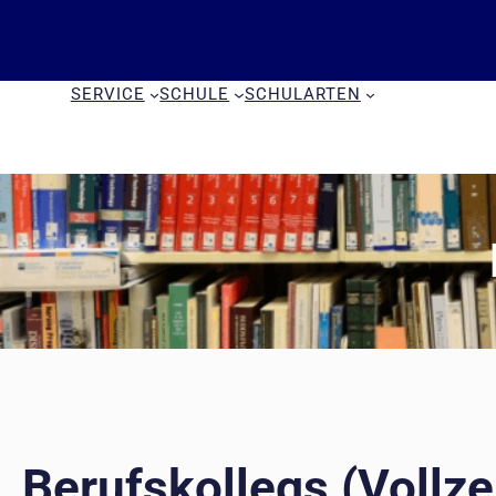
Zum
Inhalt
springen
SERVICE
SCHULE
SCHULARTEN
Berufskollegs (Vollze