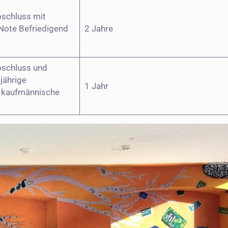
bschluss mit
Note Befriedigend
2 Jahre
bschluss und
jährige
1 Jahr
 kaufmännische