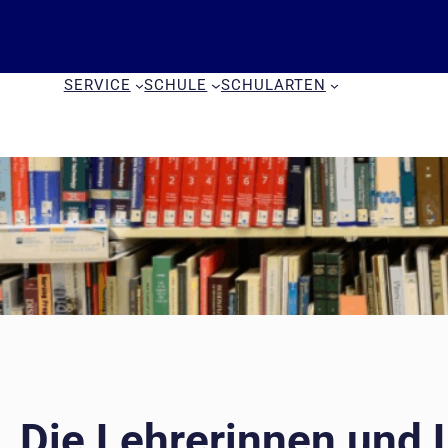
Zum
Inhalt
springen
SERVICE
SCHULE
SCHULARTEN
Die Lehrerinnen und 