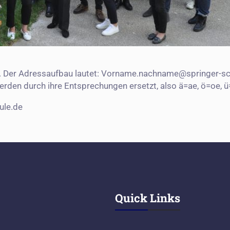
Mail. Der Adressaufbau lautet: Vorname.nachname@springer-
erden durch ihre Entsprechungen ersetzt, also ä=ae, ö=oe, ü
ule.de
Quick Links