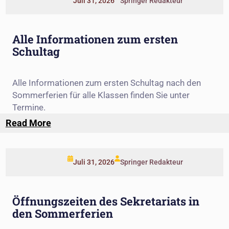
Juli 31, 2026
Springer Redakteur
Alle Informationen zum ersten
Schultag
Alle Informationen zum ersten Schultag nach den
Sommerferien für alle Klassen finden Sie unter
Termine.
:
Read More
Alle
Informationen
zum
Juli 31, 2026
Springer Redakteur
ersten
Schultag
Öffnungszeiten des Sekretariats in
den Sommerferien