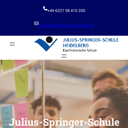
Zum
Inhalt
+49 6221 58 410 200
springen
sekretariat@springer-schule.de
Julius-Springer-Schule